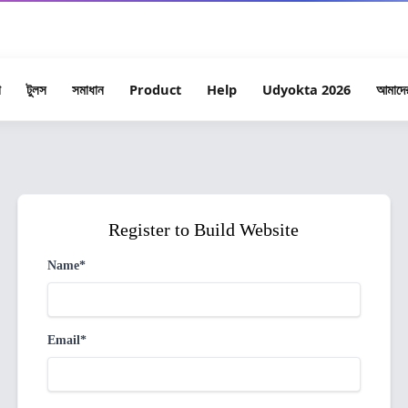
tanoz উদ্যোক্তা ২০২৬ — ১০ জন বিজয়ী পাবেন মোট ৳৫,০০,০০০ এর সুবিধা সম্পূর্ণ বিনামূল্য
া
টুলস
সমাধান
Product
Help
Udyokta 2026
আমাদের
Register to Build Website
Name*
Email*