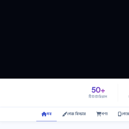
50+
টিউটোরিয়াল
সব
পেজ বিল্ডার
পণ্য
পেমে