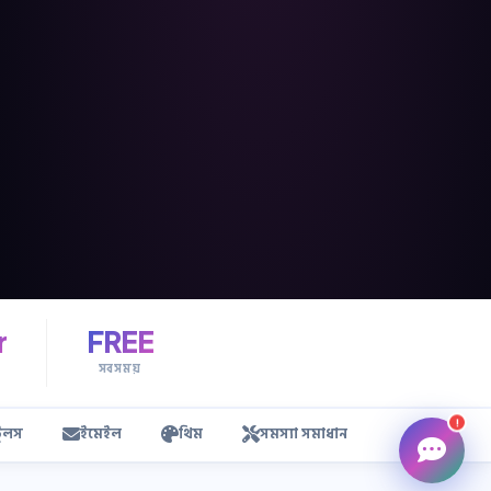
স্বাগতম! 😊 আমি মেটানোজ এআই অ্যাসিস্ট্যান্ট।
আপনার ব্যবসাকে অনলাইনে নিয়ে যাওয়ার জন্য আজ
কীভাবে সাহায্য করতে পারি?
💰 প্যাকেজগুলোর মূল্য কত?
🚀 কীভাবে ওয়েবসাইট তৈরি করব?
💳 পেমেন্ট গেটওয়ে সেটআপ
📦 কুরিয়ার ইন্টিগ্রেশন
r
FREE
সবসময়
!
টুলস
ইমেইল
থিম
সমস্যা সমাধান
প্রশ্নোত্তর