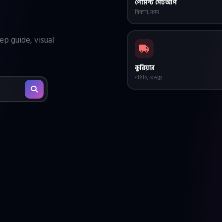
পেমেন্ট সেটআপ
বিকাশ, নগদ
ep guide, visual
কুরিয়ার
পাঠাও, রেডক্স