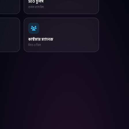
SEO টুলস
গুগল র‍্যাংকিং
কাস্টমার ম্যানেজ
লিড ও ডিল