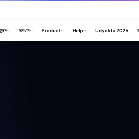
যোক্তা ২০২৬ — ১০ জন বিজয়ী পাবেন মোট ৳৫,০০,০০০ এর সুবিধা সম্পূর্ণ বিনা
টুলস
সমাধান
Product
Help
Udyokta 2026
আ