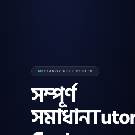
METANOZ HELP CENTER
সম্পূর্ণ
সমাধানTutor