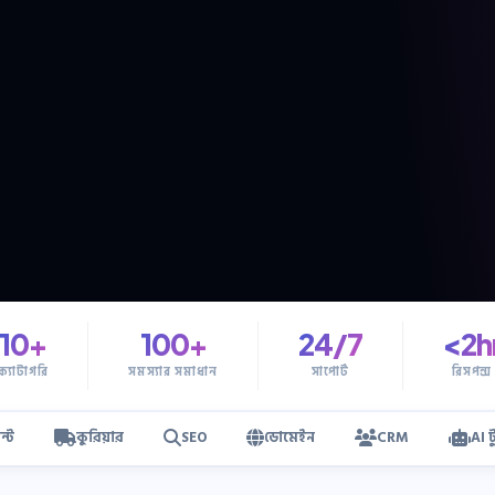
10+
100+
24/7
<2h
ক্যাটাগরি
সমস্যার সমাধান
সাপোর্ট
রিসপন্স
ন্ট
কুরিয়ার
SEO
ডোমেইন
CRM
AI 