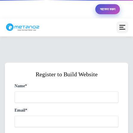
🏆 Metanoz উদ্যোক্তা ২০২৬ — ১০ জন বিজয়ী পাবেন মোট
আবেদন করুন
৳৫,০০,০০০ এর সুবিধা সম্পূর্ণ বিনামূল্যে
মেটানোজ এআই অ্যাসিস্ট্যান্ট
অনলাইন (আপনাকে সাহায্য করতে প্রস্তুত)
স্বাগতম! 😊 আমি মেটানোজ এআই অ্যাসিস্ট্যান্ট। আপনার
ব্যবসাকে অনলাইনে নিয়ে যাওয়ার জন্য আজ কীভাবে সাহায্য করতে
পারি?
Register to Build Website
💰 প্যাকেজগুলোর মূল্য কত?
🚀 কীভাবে ওয়েবসাইট তৈরি করব?
Name*
💳 পেমেন্ট গেটওয়ে সেটআপ
📦 কুরিয়ার ইন্টিগ্রেশন
Email*