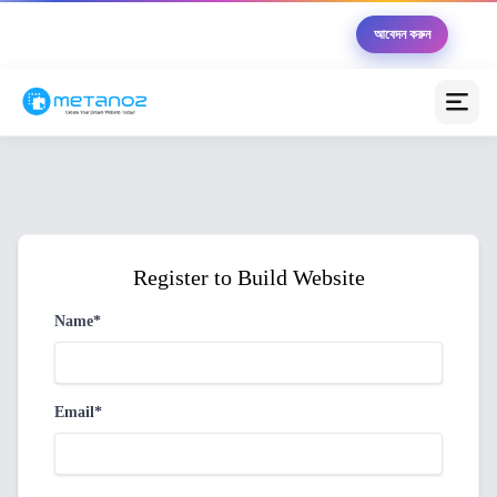
🏆 Metanoz উদ্যোক্তা ২০২৬ — ১০ জন বিজয়ী পাবেন মোট
আবেদন করুন
৳৫,০০,০০০ এর সুবিধা সম্পূর্ণ বিনামূল্যে
মেটানোজ এআই অ্যাসিস্ট্যান্ট
অনলাইন (আপনাকে সাহায্য করতে প্রস্তুত)
স্বাগতম! 😊 আমি মেটানোজ এআই অ্যাসিস্ট্যান্ট। আপনার
ব্যবসাকে অনলাইনে নিয়ে যাওয়ার জন্য আজ কীভাবে সাহায্য করতে
পারি?
Register to Build Website
💰 প্যাকেজগুলোর মূল্য কত?
🚀 কীভাবে ওয়েবসাইট তৈরি করব?
Name*
💳 পেমেন্ট গেটওয়ে সেটআপ
📦 কুরিয়ার ইন্টিগ্রেশন
Email*