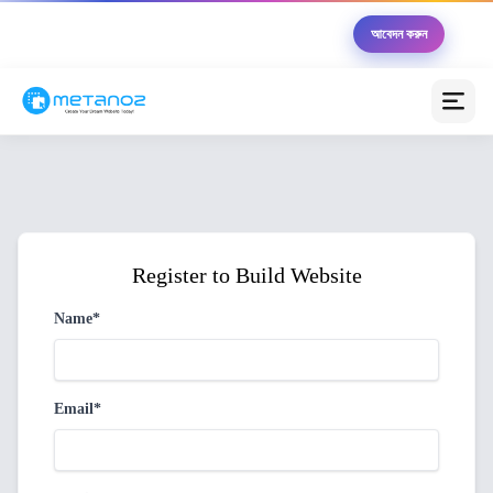
🏆 Metanoz উদ্যোক্তা ২০২৬ — ১০ জন বিজয়ী পাবেন মোট
আবেদন করুন
৳৫,০০,০০০ এর সুবিধা সম্পূর্ণ বিনামূল্যে
মেটানোজ এআই অ্যাসিস্ট্যান্ট
অনলাইন (আপনাকে সাহায্য করতে প্রস্তুত)
স্বাগতম! 😊 আমি মেটানোজ এআই অ্যাসিস্ট্যান্ট। আপনার
ব্যবসাকে অনলাইনে নিয়ে যাওয়ার জন্য আজ কীভাবে সাহায্য করতে
পারি?
Register to Build Website
💰 প্যাকেজগুলোর মূল্য কত?
🚀 কীভাবে ওয়েবসাইট তৈরি করব?
Name*
💳 পেমেন্ট গেটওয়ে সেটআপ
📦 কুরিয়ার ইন্টিগ্রেশন
Email*