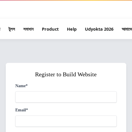
tanoz উদ্যোক্তা ২০২৬ — ১০ জন বিজয়ী পাবেন মোট ৳৫,০০,০০০ এর সুবিধা সম্পূর্ণ বিনামূল্য
া
টুলস
সমাধান
Product
Help
Udyokta 2026
আমাদের
Register to Build Website
Name*
Email*