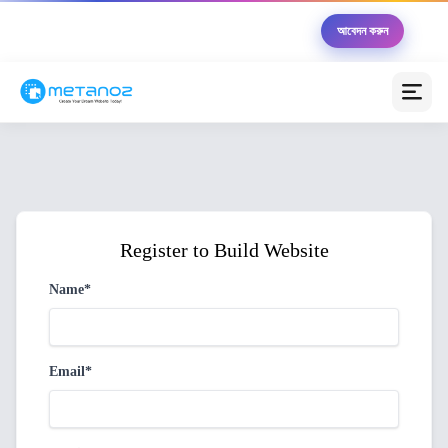
🏆 Metanoz উদ্যোক্তা ২০২৬ — ১০ জন বিজয়ী পাবেন মোট
আবেদন করুন
৳৫,০০,০০০ এর সুবিধা সম্পূর্ণ বিনামূল্যে
মেটানোজ এআই অ্যাসিস্ট্যান্ট
অনলাইন (আপনাকে সাহায্য করতে প্রস্তুত)
স্বাগতম! 😊 আমি মেটানোজ এআই অ্যাসিস্ট্যান্ট। আপনার
ব্যবসাকে অনলাইনে নিয়ে যাওয়ার জন্য আজ কীভাবে সাহায্য করতে
পারি?
Register to Build Website
💰 প্যাকেজগুলোর মূল্য কত?
🚀 কীভাবে ওয়েবসাইট তৈরি করব?
Name*
💳 পেমেন্ট গেটওয়ে সেটআপ
📦 কুরিয়ার ইন্টিগ্রেশন
Email*