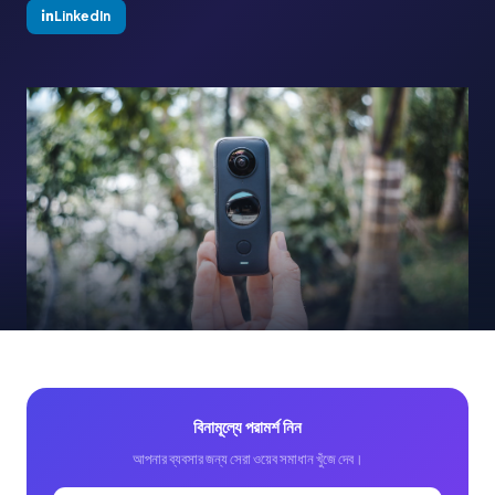
LinkedIn
বিনামূল্যে পরামর্শ নিন
আপনার ব্যবসার জন্য সেরা ওয়েব সমাধান খুঁজে দেব।