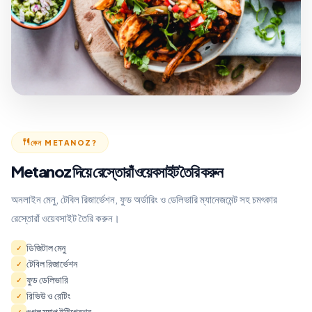
কেন METANOZ?
Metanoz দিয়ে রেস্তোরাঁ ওয়েবসাইট তৈরি করুন
অনলাইন মেনু, টেবিল রিজার্ভেশন, ফুড অর্ডারিং ও ডেলিভারি ম্যানেজমেন্ট সহ চমৎকার
রেস্তোরাঁ ওয়েবসাইট তৈরি করুন।
ডিজিটাল মেনু
✓
টেবিল রিজার্ভেশন
✓
ফুড ডেলিভারি
✓
রিভিউ ও রেটিং
✓
গুগল ম্যাপ ইন্টিগ্রেশন
✓